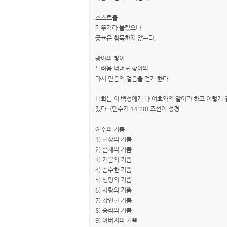
스스로를
메뚜기라 불렀으나
긍휼은 침묵하지 않는다.
광야의 빛이
두려움 너머로 찾아와
다시 믿음의 걸음을 걷게 한다.
너희는 이 백성에게 나 여호와의 말이라 하고 이렇게 
겠다. (민수기 14:28) 조선어 성경
예수의 기쁨
1) 천상의 기쁨
2) 존재의 기쁨
3) 기쁨의 기쁨
4) 순수한 기쁨
5) 생명의 기쁨
6) 사랑의 기쁨
7) 강인한 기쁨
8) 승리의 기쁨
9) 아버지의 기쁨