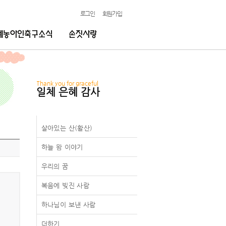
로그인
회원가입
Thank you for graceful
일체 은혜 감사
살아있는 산(활산)
하늘 뫔 이야기
우리의 꿈
복음에 빚진 사람
하나님이 보낸 사람
더하기