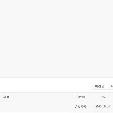
제 목
글쓴이
날짜
손짓사랑
2013-09-04