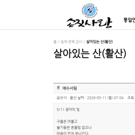
홈 > 일체 은혜 감사 >
살아있는 산(활산)
살아있는 산(활산)
예수서원
글쓴이 :
활산
날짜 :
2026-05-11 (월) 07:04
조회 
5/11 광야의 빛
구름은 머물고
불기둥은 흔들림 없으나
마음이 먼저 무너진다.