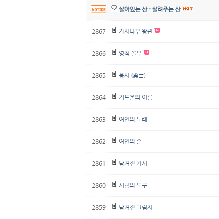
살아있는 산 - 살려주는 산
2867
가시나무 왕관
2866
영적 올무
2865
용사 (勇士)
2864
기드온의 이름
2863
여인의 노래
2862
여인의 손
2861
남겨진 가시
2860
시험의 도구
2859
남겨진 그림자