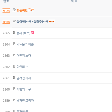
번호
제 목
하늘씨앗
살아있는 산 - 살려주는 산
2865
용사 (勇士)
2864
기드온의 이름
2863
여인의 노래
2862
여인의 손
2861
남겨진 가시
2860
시험의 도구
2859
남겨진 그림자
2858
증거의 돌