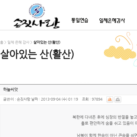
홈 > 일체 은혜 감사 >
살아있는 산(활산)
살아있는 산(활산)
하늘씨앗
글쓴이 :
손짓사랑
날짜 :
2013-09-04 (수) 01:19
조회 :
97894
북한에 다녀온 후에 심장의 반절을 놓고
홀로 편안하게 숨을 쉬고 있음이 
남북이 함께 한숨이 아닌 큰숨을 쉬면