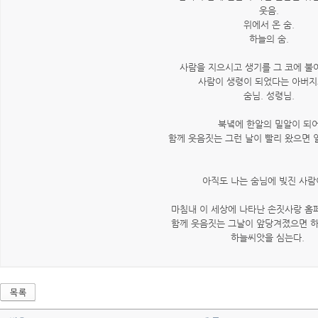
웃음.
위에서 온 숨.
하늘의 숨.
사람을 지으시고 생기를 그 코에 불
사람이 생령이 되었다는 아버지
숨님. 성령님.
북녘에 한알의 밀알이 되
함께 웃음짓는 그런 날이 빨리 왔으면 
아직도 나는 숨님에 빚진 사람
마침내 이 세상에 나타난 손짓사랑 홈
함께 웃음짓는 그날이 앞당겨졌으면 
하늘씨앗을 심는다.