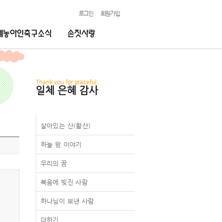
로그인
회원가입
Thank you for graceful
일체 은혜 감사
살아있는 산(활산)
하늘 뫔 이야기
우리의 꿈
복음에 빚진 사람
하나님이 보낸 사람
더하기