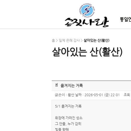
홈 > 일체 은혜 감사 >
살아있는 산(활산)
살아있는 산(활산)
옮겨지는 거룩
글쓴이 :
활산
날짜 :
2026-05-01 (금) 22:01
조회 
5/1 옮겨지는 거룩
휘장에 가려진 성소
그 안을, 누가 감히
빛을 향해