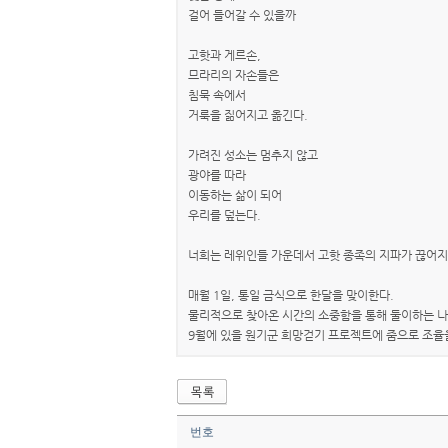
걸어 들어갈 수 있을까
고핫과 게르손,
므라리의 자손들은
침묵 속에서
거룩을 짊어지고 옮긴다.
가려진 성소는 멈추지 않고
광야를 따라
이동하는 삶이 되어
우리를 덮는다.
너희는 레위인들 가운데서 고핫 종족의 지파가 끊어지지 
매월 1일, 통일 금식으로 한달을 맞이한다.
물리적으로 찾아온 시간의 소중함을 통해 둘이하는 나
9월에 있을 원기군 희망걷기 프로젝트에 줌으로 조율
번호