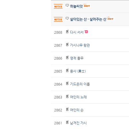
하늘씨앗
살아있는 산 - 살려주는 산
2868
다시 서서
2867
가시나무 왕관
2866
영적 올무
2865
용사 (勇士)
2864
기드온의 이름
2863
여인의 노래
2862
여인의 손
2861
남겨진 가시