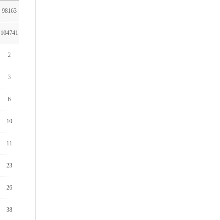
98163
104741
2
3
6
10
11
23
26
38