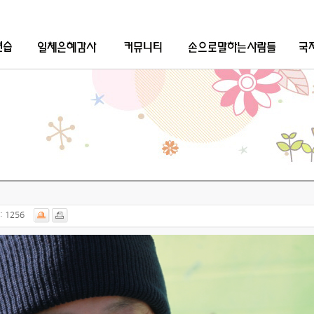
:
1256