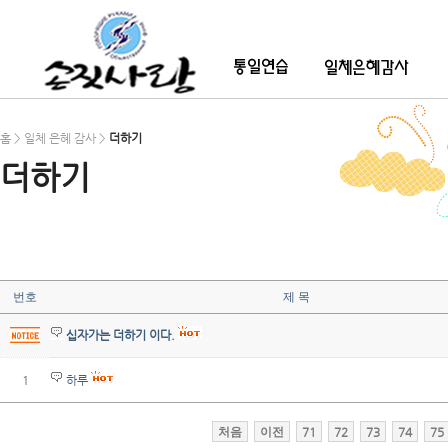
홈 > 일체 은혜 감사 >
더하기
더하기
번호
제 목
십자가는 더하기 이다.
1
하루
처음
이전
71
72
73
74
75