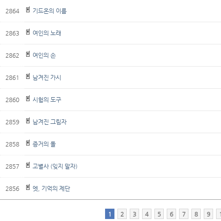
2864
기드온의 이름
2863
여인의 노래
2862
여인의 손
2861
남겨진 가시
2860
시험의 도구
2859
남겨진 그림자
2858
증거의 돌
2857
고별사 (잊지 말자)
2856
엣, 기억의 제단
1
2
3
4
5
6
7
8
9