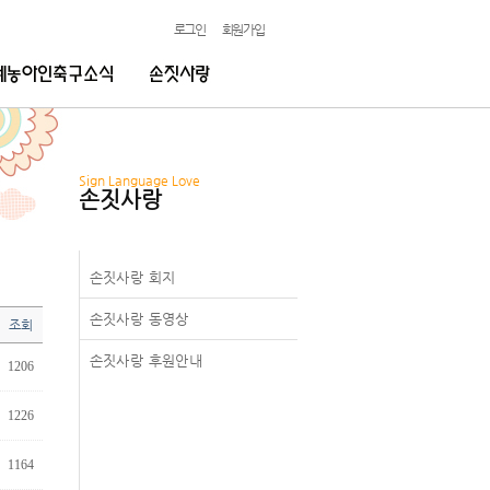
로그인
회원가입
Sign Language Love
손짓사랑
손짓사랑 회지
손짓사랑 동영상
조회
손짓사랑 후원안내
1206
1226
1164